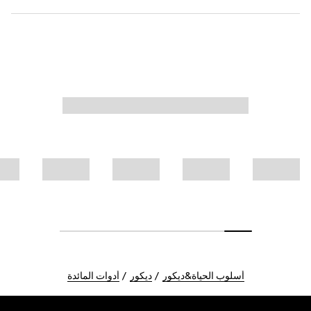
أسلوب الحياة&ديكور
ديكور
أدوات المائدة
Foote