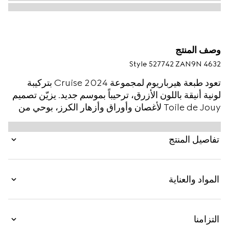
وصف المنتج
Style ‎527742 ZAN9N 4632
تعود طبعة هيرباريوم لمجموعة Cruise 2024 بتركيبة
لونية أنيقة باللون الأزرق، ترحيباً بموسم جديد. يزيّن تصميم
Toile de Jouy لأغصان وأوراق وأزهار الكرز، بوحي من
قماش فينتاج، مقشدة ريتشارد جينوري Ginori 1735 هذه.
يمكن مطابقة المنتج مع قطع متناسقة للحصول على
تفاصيل المنتج
مجموعة أدوات كاملة للمائدة.
المواد والعناية
التزامنا