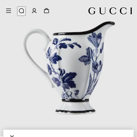
5
/
1