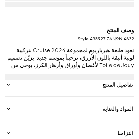
وصف المنتج
Style ‎498927 ZAN9N 4632
تعود طبعة هيرباريوم لمجموعة Cruise 2024 بتركيبة
لونية أنيقة باللون الأزرق، ترحيباً بموسم جديد. يزيّن تصميم
Toile de Jouy لأغصان وأوراق وأزهار الكرز، بوحي من
قماش فينتاج، فنجان وصحن ريتشارد جينوري Ginori
1735 هذين المخصصين للقهوة. يمكن مطابقة المنتج مع
تفاصيل المنتج
قطع متناسقة للحصول على مجموعة أدوات كاملة للمائدة.
المواد والعناية
التزامنا