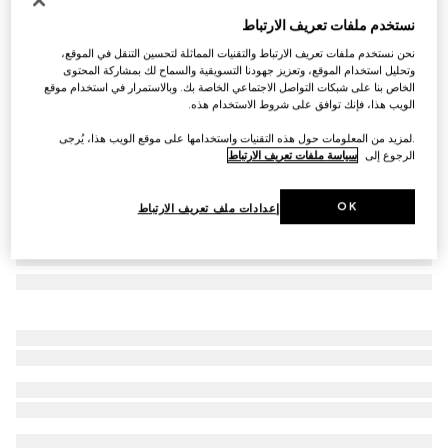
فنجان قهوة مع صحنه بطبعة هيرباريوم، طقم مزدوج
نستخدم ملفات تعريف الارتباط
€ 470
نحن نستخدم ملفات تعريف الارتباط والتقنيات المماثلة لتحسين التنقل في الموقع،
تنويعات
بورسلين باللونين الأزرق والأبيض
وتحليل استخدام الموقع، وتعزيز جهودنا التسويقية والسماح لك بمشاركة المحتوى
الخاص بنا على شبكات التواصل الاجتماعي الخاصة بك. وبالاستمرار في استخدام موقع
الويب هذا، فإنك توافق على شروط الاستخدام هذه.
.لمزيد من المعلومات حول هذه التقنيات واستخدامها على موقع الويب هذا، يُرجى
الرجوع إلى
سياسة ملفات تعريف الارتباط
OK
إعدادات ملف تعريف الارتباط