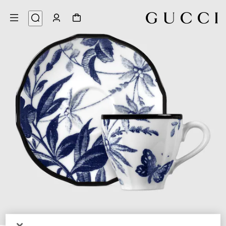
3
/
1