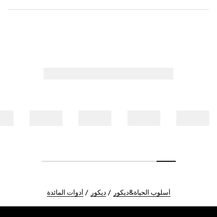
أسلوب الحياة&ديكور
ديكور
أدوات المائدة
Foote