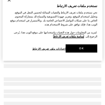
فنجان للقهوة مع صحنه بنقش هيرباريوم، طقم مزدوج
نستخدم ملفات تعريف الارتباط
€ 470
نحن نستخدم ملفات تعريف الارتباط والتقنيات المماثلة لتحسين التنقل في الموقع،
تنويعات
هيرباريوم أخضر
وتحليل استخدام الموقع، وتعزيز جهودنا التسويقية والسماح لك بمشاركة المحتوى
الخاص بنا على شبكات التواصل الاجتماعي الخاصة بك. وبالاستمرار في استخدام موقع
الويب هذا، فإنك توافق على شروط الاستخدام هذه.
.لمزيد من المعلومات حول هذه التقنيات واستخدامها على موقع الويب هذا، يُرجى
الرجوع إلى
سياسة ملفات تعريف الارتباط
OK
إعدادات ملف تعريف الارتباط