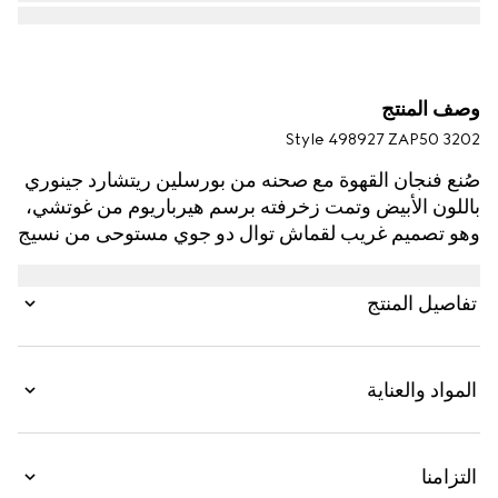
وصف المنتج
Style ‎498927 ZAP50 3202
صُنع فنجان القهوة مع صحنه من بورسلين ريتشارد جينوري
باللون الأبيض وتمت زخرفته برسم هيرباريوم من غوتشي،
وهو تصميم غريب لقماش توال دو جوي مستوحى من نسيج
قديم، يضم أغصان شجرة الكرز وأوراقها وأزهارها.
تفاصيل المنتج
المواد والعناية
التزامنا