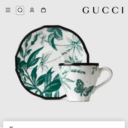
4
/
1