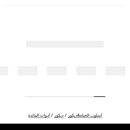
أسلوب الحياة&ديكور
ديكور
أدوات المائدة
Foote