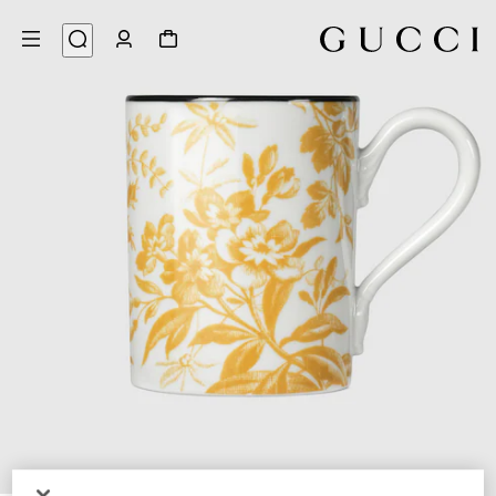
3
/
1