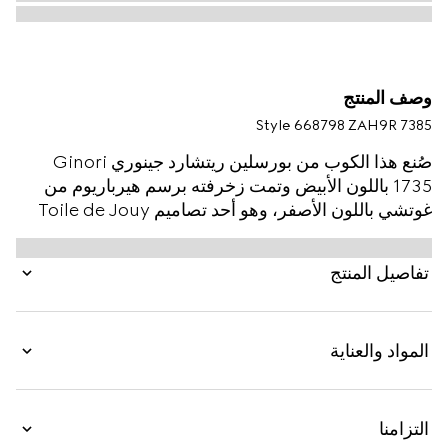
وصف المنتج
Style ‎668798 ZAH9R 7385
صُنع هذا الكوب من بورسلين ريتشارد جينوري Ginori
1735 باللون الأبيض وتمت زخرفته برسم هيرباريوم من
غوتشي باللون الأصفر، وهو أحد تصاميم Toile de Jouy
العجيبة المستوحاة من قماش فينتاج والتي تتضمن أغصان
شجرة الكرز وأوراقها وأزهارها. يمكن مطابقة القطعة مع
تفاصيل المنتج
تصاميم متناسقة للحصول على مجموعة متطابقة.
المواد والعناية
التزامنا