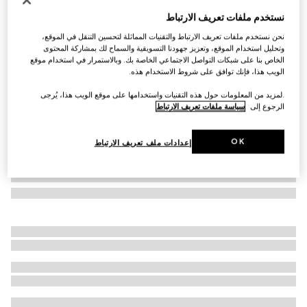
كوب مزيّن برسم هيرباريوم
نستخدم ملفات تعريف الارتباط
€ 325
نحن نستخدم ملفات تعريف الارتباط والتقنيات المماثلة لتحسين التنقل في الموقع،
تنويعات
بورسلين باللون الأصفر
وتحليل استخدام الموقع، وتعزيز جهودنا التسويقية والسماح لك بمشاركة المحتوى
الخاص بنا على شبكات التواصل الاجتماعي الخاصة بك. وبالاستمرار في استخدام موقع
الويب هذا، فإنك توافق على شروط الاستخدام هذه.
.لمزيد من المعلومات حول هذه التقنيات واستخدامها على موقع الويب هذا، يُرجى
الرجوع إلى
سياسة ملفات تعريف الارتباط
OK
إعدادات ملف تعريف الارتباط