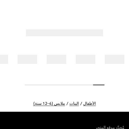
الأطفال
البنات
ملابس (4-12 سنة)
Foote
مُحدّد موقع المتجر