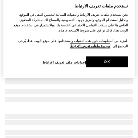
نستخدم ملفات تعريف الارتباط
فستان من قطن جيرسي مزيّن بحلية Horsebit للأطفال
نحن نستخدم ملفات تعريف الارتباط والتقنيات المماثلة لتحسين التنقل في الموقع،
€ 530
وتحليل استخدام الموقع، وتعزيز جهودنا التسويقية والسماح لك بمشاركة المحتوى
تنويعات
أزرق داكن
الخاص بنا على شبكات التواصل الاجتماعي الخاصة بك. وبالاستمرار في استخدام موقع
الويب هذا، فإنك توافق على شروط الاستخدام هذه.
.لمزيد من المعلومات حول هذه التقنيات واستخدامها على موقع الويب هذا، يُرجى
الرجوع إلى
سياسة ملفات تعريف الارتباط
OK
إعدادات ملف تعريف الارتباط