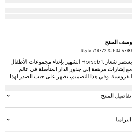
وصف المنتج
Style ‎718772 XJE3J 4780
يستمر شعار Horsebit الشهير بإغناء مجموعات الأطفال
مع إشارات مرهفة إلى جذور الدار المتأصلة في عالم
الفروسية. وفي هذا التصميم، يظهر على جيب الصدر لهذا
الفستان المصنوع من قطن جيرسي باللون الأزرق الداكن
للأطفال. ويزدان التصميم بتقليم محبوك ومضلّع ومتباين.
تفاصيل المنتج
التزامنا