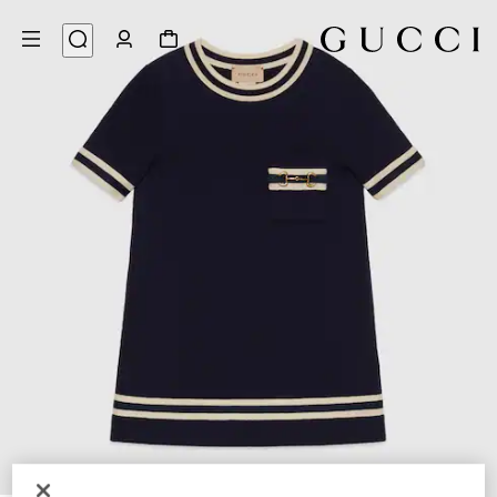
3
/
1