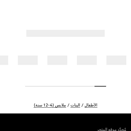
الأطفال
البنات
ملابس (4-12 سنة)
Foote
مُحدّد موقع المتجر