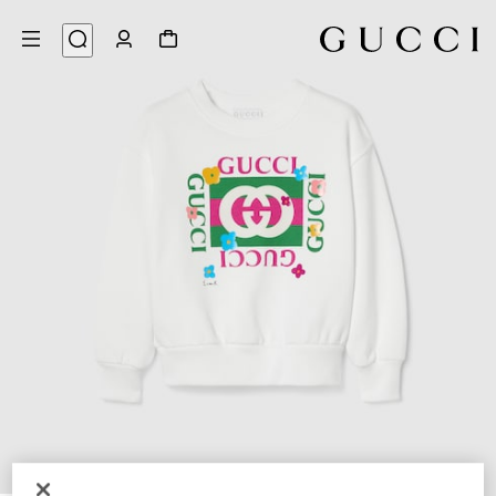
3
/
1