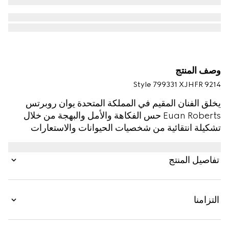
وصف المنتج
Style ‎799331 XJHFR 9214
يخلق الفنان المقيم في المملكة المتحدة يوان روبرتس
Euan Roberts حس الفكاهة والأمل والبهجة من خلال
تشكيلة انتقائية من شخصيات الحيوانات والاستعارات
المجازية البصرية. وتغني الشعارات الفريدة من نوعها قطع
الأزياء الجاهزة والإكسسوارات الناعمة والبضائع الجلدية
تفاصيل المنتج
إلى جانب شعار Gucci كجزء من مجموعة ما قبل الخريف
2025 للأطفال.
التزامنا