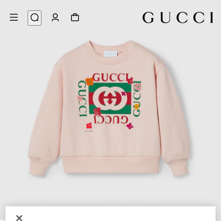
3
/
1