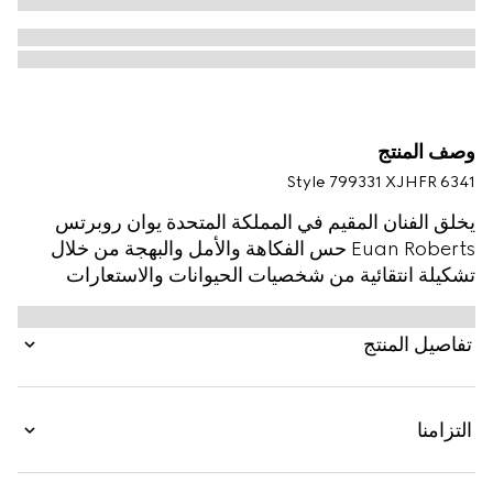
وصف المنتج
Style ‎799331 XJHFR 6341
يخلق الفنان المقيم في المملكة المتحدة يوان روبرتس
Euan Roberts حس الفكاهة والأمل والبهجة من خلال
تشكيلة انتقائية من شخصيات الحيوانات والاستعارات
المجازية البصرية. وتغني الشعارات الفريدة من نوعها قطع
الأزياء الجاهزة والإكسسوارات الناعمة والبضائع الجلدية
تفاصيل المنتج
إلى جانب شعار Gucci كجزء من مجموعة ما قبل الخريف
2025 للأطفال.
التزامنا