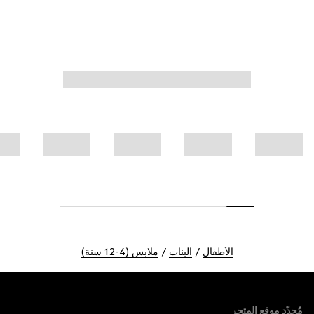
الأطفال
البنات
ملابس (4-12 سنة)
Foote
مُحدّد موقع المتجر