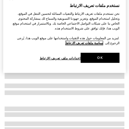
نستخدم ملفات تعريف الارتباط
سويت شيرت من القطن مع طبعة للأطفال
نحن نستخدم ملفات تعريف الارتباط والتقنيات المماثلة لتحسين التنقل في الموقع،
€ 350
وتحليل استخدام الموقع، وتعزيز جهودنا التسويقية والسماح لك بمشاركة المحتوى
تنويعات
زهري فاتح
الخاص بنا على شبكات التواصل الاجتماعي الخاصة بك. وبالاستمرار في استخدام موقع
الويب هذا، فإنك توافق على شروط الاستخدام هذه.
.لمزيد من المعلومات حول هذه التقنيات واستخدامها على موقع الويب هذا، يُرجى
الرجوع إلى
سياسة ملفات تعريف الارتباط
OK
إعدادات ملف تعريف الارتباط