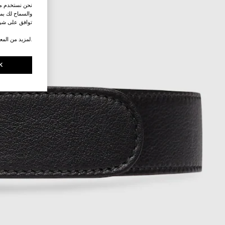
نحن نستخدم ملف
والسماح لك بمش
توافق على شرو
.لمزيد من المع
K