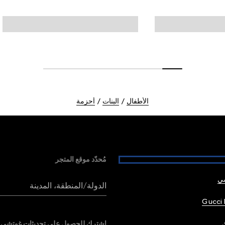
الأطفال
البنات
أحزمة
مُحدّد موقع المتجر
شي
الدولة/المنطقة، المدينة
Gucci 
اشترك للحصول على تحديثات غوتشي