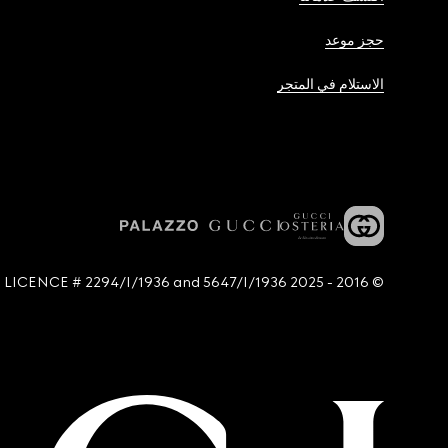
حجز موعد
الاستلام في المتجر
© 2016 - 2025 Guccio Gucci S.p.A. - All rights reserved. SIAE LICENCE # 2294/I/1936 and 5647/I/1936