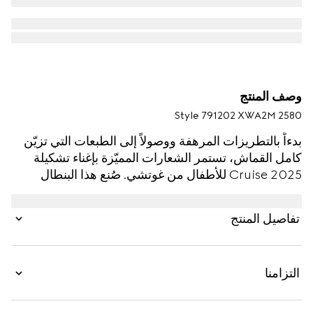
وصف المنتج
Style ‎791202 XWA2M 2580
بدءاً بالتطريزات المرهفة ووصولاً إلى الطبعات التي تزيّن
كامل القماش، تستمر الشعارات المميّزة بإغناء تشكيلة
Cruise 2025 للأطفال من غوتشي. صُنع هذا البنطال
للأطفال الرضّع من كانفاس GG باللونين البني الفاتح
والبني الداكن ويكشف عن حزام خصر داخلي قابل للتعديل
تفاصيل المنتج
لضمان مستوى أعلى من الراحة.
التزامنا