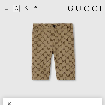
3
/
1