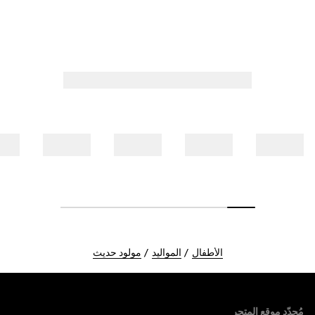
الأطفال
المواليد
مولود حديث
Foote
مُحدّد موقع المتجر