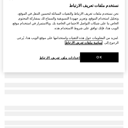
نستخدم ملفات تعريف الارتباط
بنطال من كانفاس GG للأطفال الرضّع
نحن نستخدم ملفات تعريف الارتباط والتقنيات المماثلة لتحسين التنقل في الموقع،
€ 540
وتحليل استخدام الموقع، وتعزيز جهودنا التسويقية والسماح لك بمشاركة المحتوى
تنويعات
بني فاتح وبني داكن
الخاص بنا على شبكات التواصل الاجتماعي الخاصة بك. وبالاستمرار في استخدام موقع
الويب هذا، فإنك توافق على شروط الاستخدام هذه.
.لمزيد من المعلومات حول هذه التقنيات واستخدامها على موقع الويب هذا، يُرجى
الرجوع إلى
سياسة ملفات تعريف الارتباط
OK
إعدادات ملف تعريف الارتباط