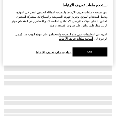
نستخدم ملفات تعريف الارتباط
بنطال من القطن بنقش ويب للأطفال الرضّع
نحن نستخدم ملفات تعريف الارتباط والتقنيات المماثلة لتحسين التنقل في الموقع،
€ 235
وتحليل استخدام الموقع، وتعزيز جهودنا التسويقية والسماح لك بمشاركة المحتوى
تنويعات
أبيض
الخاص بنا على شبكات التواصل الاجتماعي الخاصة بك. وبالاستمرار في استخدام موقع
الويب هذا، فإنك توافق على شروط الاستخدام هذه.
.لمزيد من المعلومات حول هذه التقنيات واستخدامها على موقع الويب هذا، يُرجى
الرجوع إلى
سياسة ملفات تعريف الارتباط
OK
إعدادات ملف تعريف الارتباط