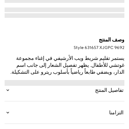
وصف المنتج
Style ‎631657 XJGPC 9692
يستمر تقليم شريط ويب الأرشيفي في إغناء مجموعة
غوتشي للأطفال. يظهر تفصيل الشعار إلى جانب اسم
الدار، ويضفي طابعاً رياضياً بأسلوب ريترو على التشكيلة.
صُنع هذا البنطال الواسع والمريح للأطفال الرضّع من قطن
جيرسي مبطن باللون الأبيض ويكشف عن تفصيل شريط
تفاصيل المنتج
ويب باللونين الأزرق والأحمر.
التزامنا