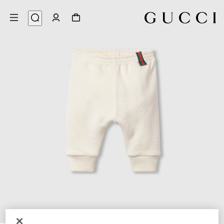
3
/
1