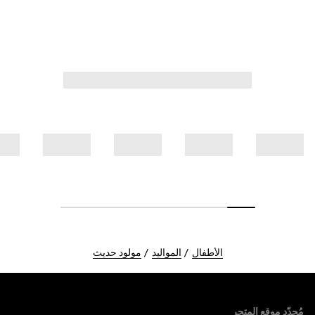
الأطفال
المواليد
مولود حديث
Foote
مُحدّد موقع المتجر