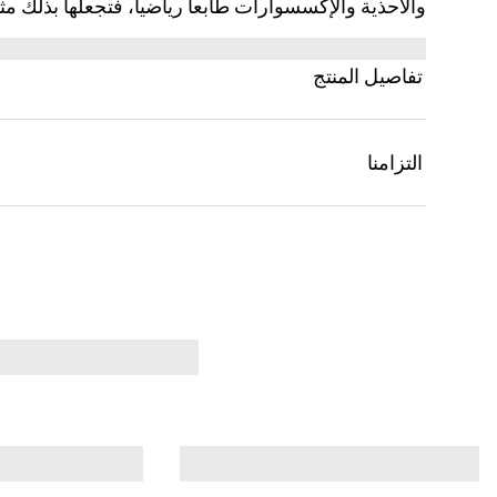
والأحذية والإكسسوارات طابعاً رياضياً، فتجعلها بذلك م
بولو هذا للأطفال الرضّع من قطن بيكيه قابل للتمدد و
والأحمر على امتداد الياقة.
تفاصيل المنتج
التزامنا