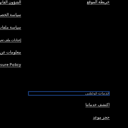
خريطة الموقع
الشؤون القانو
سياسة الخصو
سياسة ملفات 
إعدادات ملف تعر
معلومات عن 
osure Policy
خدمات غوتشي
اكتشف خدماتنا
حجز موعد