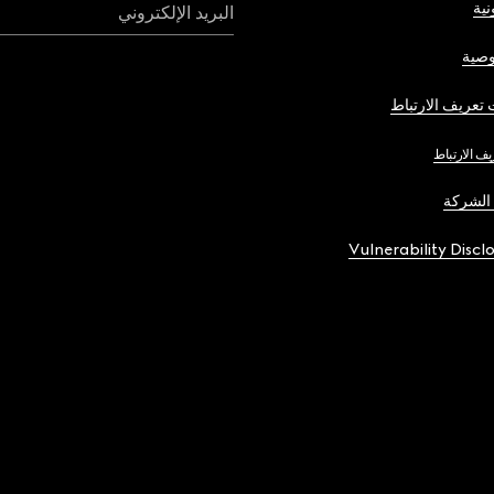
نية
البريد الإلكتروني
صية
تعريف الارتباط
يف الارتباط
الشركة
Vulnerability Discl