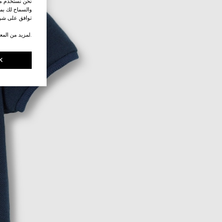
نحن نستخدم ملف
والسماح لك بمش
توافق على شرو
.لمزيد من المع
K