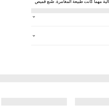
ثالية مهما كانت طبيعة المغامرة. صُنع قميص
يتعزز بتفصيل شريط ويب باللونين الأخضر