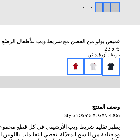
قميص بولو من القطن مع شريط ويب للأطفال الرضّع
€ 235
تنويعات
أزرق داكن
وصف المنتج
Style ‎805415 XJGXV 4306
ومختلفة من النسخ المعدّلة. تعطي التقليمات باللونين ا