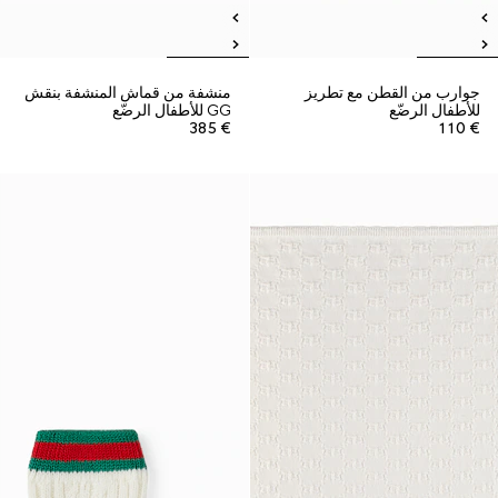
جوارب من القطن مع تطريز
منشفة من قماش المنشفة بنقش
للأطفال الرضّع
GG للأطفال الرضّع
€ 385
€ 110