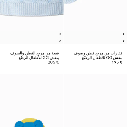
قفازات من مزيج قطن وصوف
قبعة من مزيج القطن والصوف
بنقش GG للأطفال الرضّع
بنقش GG للأطفال الرضّع
€ 205
€ 195