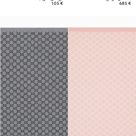
€ 105
€ 685