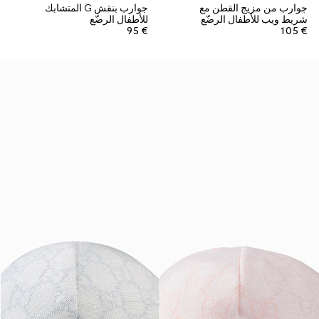
جوارب من مزيج القطن مع
جوارب بنقش G المتشابك
شريط ويب للأطفال الرضّع
للأطفال الرضّع
€ 95
€ 105