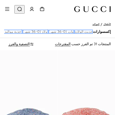
الأطفال
المواليد
إكسسوارات
حديث الولادة
بنات (0-36 شهر)
أولاد (0-36 شهر)
أحذية مواليد (16-19)
المنتجات 31
تم الفرز حسب
المقترحات
التصفية والفرز