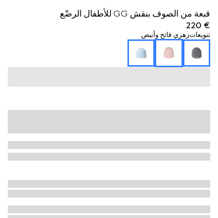
قبعة من الصوف بنقش GG للأطفال الرضّع
€ 220
تنويعات
زهري فاتح وأبيض