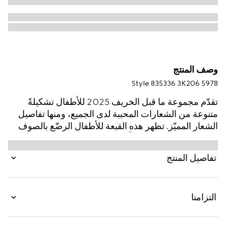
وصف المنتج
Style ‎835336 3K206 5978
تقدّم مجموعة ما قبل الخريف 2025 للأطفال تشكيلةً
متنوعة من الشعارات المحببة لدى الجميع، ومنها تفاصيل
الشعار المميّز. تظهر هذه القبعة للأطفال الرضّع بالصوف
بنقش GG مع تقليم مضلّع بلون موحّد.
تفاصيل المنتج
التزامنا