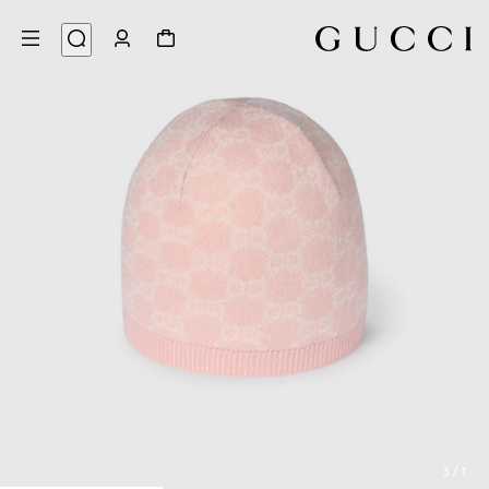
3
/
1