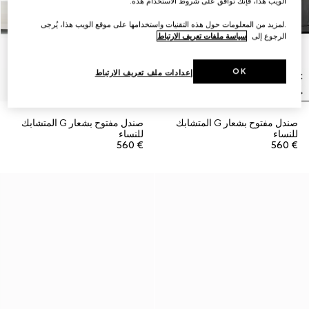
الويب هذا، فإنك توافق على شروط الاستخدام هذه.
.لمزيد من المعلومات حول هذه التقنيات واستخدامها على موقع الويب هذا، يُرجى
الرجوع إلى
سياسة ملفات تعريف الارتباط
OK
إعدادات ملف تعريف الارتباط
صندل مفتوح بشعار G المتشابك
صندل مفتوح بشعار G المتشابك
للنساء
للنساء
€ 560
€ 560