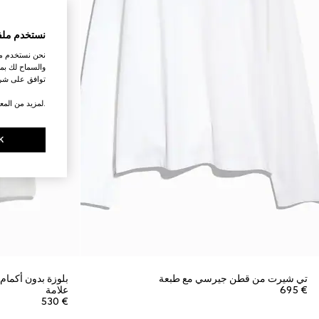
نستخدم ملف
نحن نستخدم ملف
والسماح لك بمش
توافق على شرو
.لمزيد من المع
K
تي شيرت من قطن جيرسي مع طبعة
بلوزة بدون أكمام
€ 695
علامة
€ 530