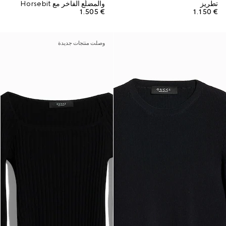
تطريز
والمضلّع الفاخر مع Horsebit
€ 1.505
€ 1.150
وصلت منتجات جديدة