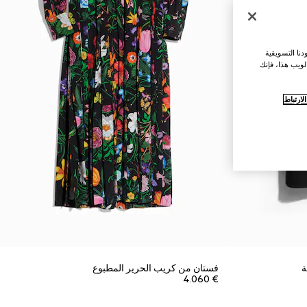
نا التسويقية
لويب هذا، فإنك
ارتباط
ة
فستان من كريب الحرير المطبوع
€ 4.060