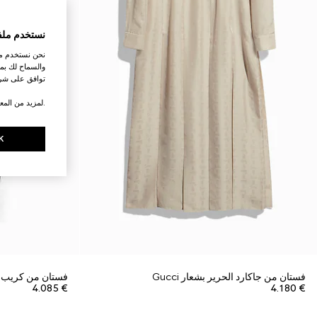
نستخدم ملف
نحن نستخدم ملف
والسماح لك بمش
توافق على شرو
.لمزيد من المع
K
فستان من جاكارد الحرير بشعار Gucci
فستان من كريب ا
€ 4.085
€ 4.180