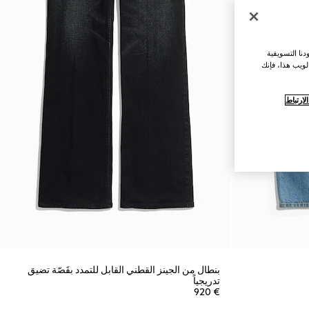
نا التسويقية
لويب هذا، فإنك
ارتباط
بنطال من الجينز القطني القابل للتمدد بقَصّة تضيق
تدريجياً
€ 920