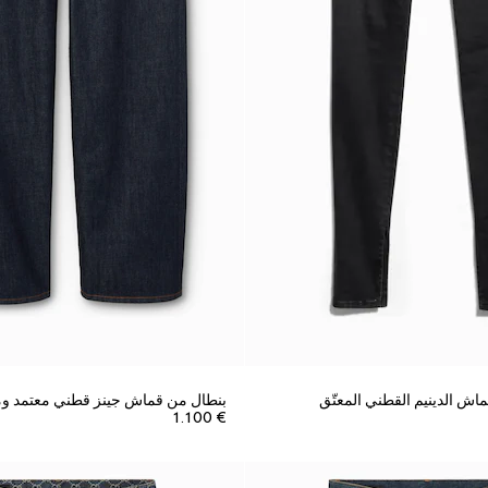
ش الدينيم القطني المعتّق
بنطال من قماش جينز قطني معتمد 
€ 1.100