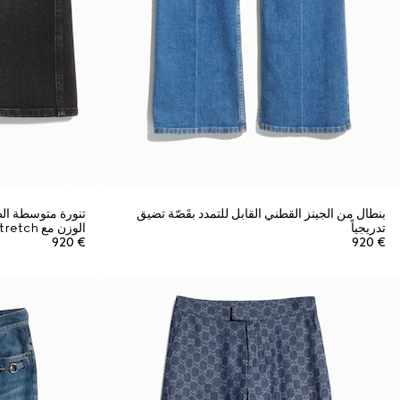
بنطال من الجينز القطني القابل للتمدد بقَصّة تضيق
تنورة متوسطة ا
تدريجياً
الوزن مع Stretch
€ 920
€ 920