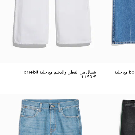
بنطال من الجينز القطني بقصة bootcut مع حلية
بنطال من القطن والدينيم مع حلية Horsebit
€ 1.150