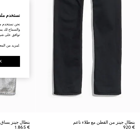
نستخدم ملف
نحن نستخدم ملف
والسماح لك بمش
توافق على شرو
.لمزيد من المع
K
بنطال جينز من القطن مع طلاء ناعم
بنطال جينز بساق 
€ 1.865
€ 920