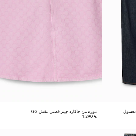
ومغسول
تنورة من جاكارد جينز قطني بنقش GG
€ 1.290