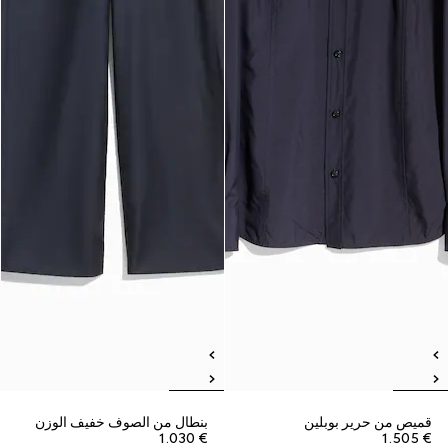
قميص من حرير بوبلين
بنطال من الصوف خفيف الوزن
€ 1.030
€ 1.505