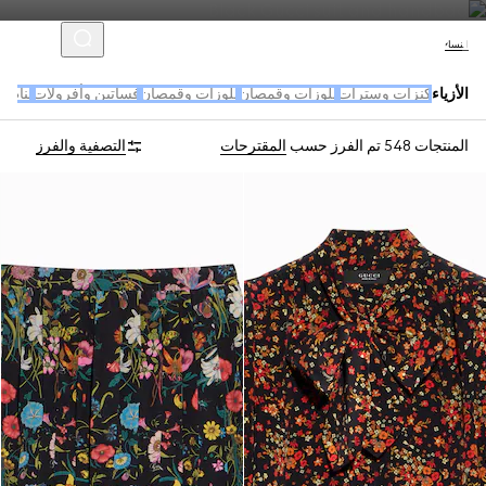
النساء
الأزياء
كنزات وسترات
بلوزات وقمصان
بلوزات وقمصان
فساتين وأفرولات
بناطي
المنتجات 548
تم الفرز حسب
المقترحات
التصفية والفرز