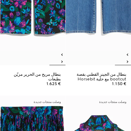
بنطال من الجينز القطني بقصة
بنطال مريح من الحرير مزيّن
bootcut مع حلية Horsebit
بطبعات
€ 1.625
€ 1.150
وصلت منتجات جديدة
وصلت منتجات جديدة