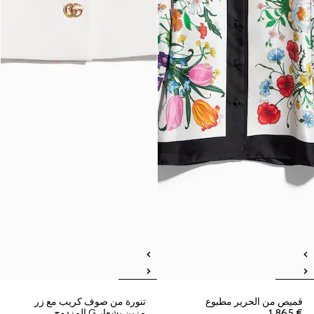
قميص من الحرير مطبوع
تنورة من صوف كريب مع زر
€ 1.865
مزين بشعار G المزدوج