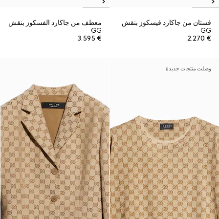
فستان من جاكارد فيسكوز بنقش
معطف من جاكارد الفسكوز بنقش
GG
GG
€ 3.595
€ 2.270
وصلت منتجات جديدة