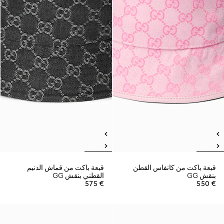
قبعة باكت من كانفاس القطن
قبعة باكت من قماش الدنيم
بنقش GG
القطني بنقش GG
€ 575
€ 550