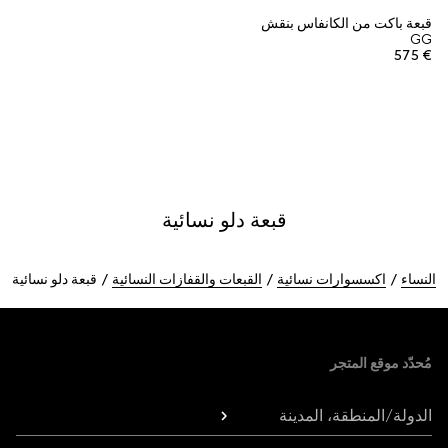
قبعة باكت من الكانفاس بنقش
GG
€ 575
قبعة دلو نسائية
النساء
اكسسوارات نسائية
القبعات والقفازات النسائية
قبعة دلو نسائية
Foote
مُحدّد موقع المتجر
الدولة/المنطقة، المدينة