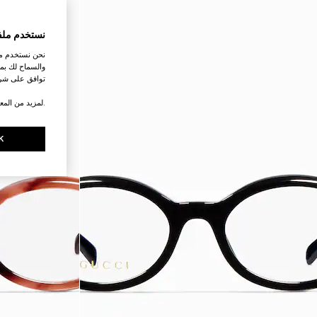
نستخدم ملف
نحن نستخدم ملف
والسماح لك بمش
توافق على شرو
.لمزيد من المع
K