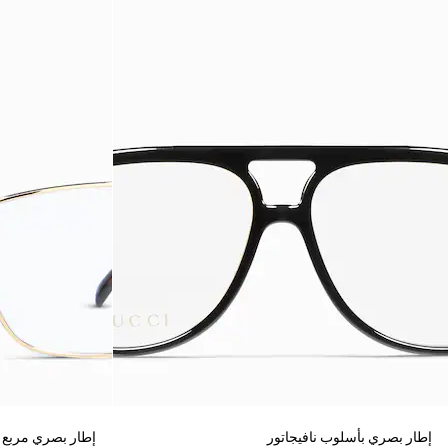
إطار بصري بأسلوب نافيجاتور
إطار بصري مربع 