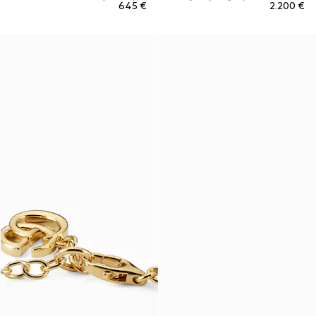
€ 645
€ 2.200