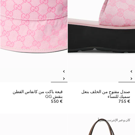
صندل مفتوح من الخلف بنعل
قبعة باكت من كانفاس القطن
سميك للنساء
بنقش GG
€ 550
€ 755
كان وعبر الإنترنت حصرياً