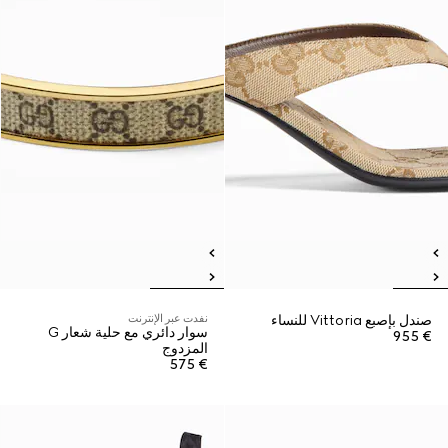
صندل بإصبع Vittoria للنساء
نفدت عبر الإنترنت
سوار دائري مع حلية شعار G
€ 955
المزدوج
€ 575