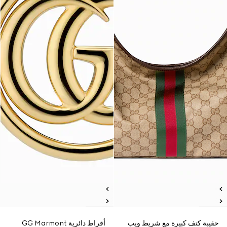
حقيبة كتف كبيرة مع شريط ويب
أقراط دائرية GG Marmont