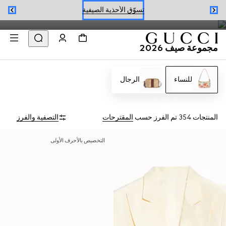
فساتين وحقائب صيفية من Jackie 1961 إلى Gucci Giglio تبرز
تسوّق الأحذية الصيفية
نقشة Flora، مثالية للموسم.
حجز موعد
مجموعة صيف 2026
تسوّق الأحذية الصيفية
للنساء
الرجال
المنتجات 354
تم الفرز حسب
المقترحات
التصفية والفرز
التخصيص بالأحرف الأولى