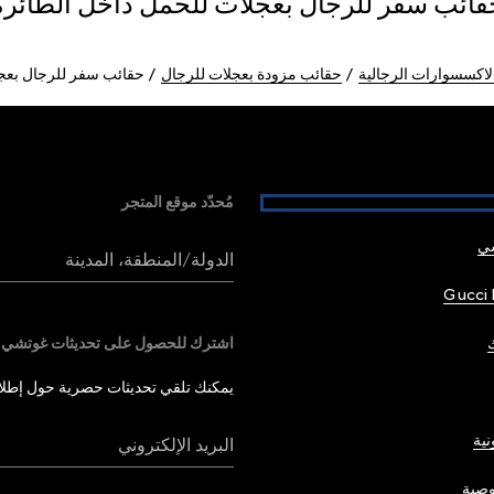
قائب سفر للرجال بعجلات للحمل داخل الطائرة
لاكسسوارات الرجالية
حقائب مزودة بعجلات للرجال
حقائب سفر للرجال بعجل
مُحدّد موقع المتجر
شي
الدولة/المنطقة، المدينة
Gucci 
اشترك للحصول على تحديثات غوتشي
يمكنك تلقي تحديثات حصرية حول إطلاق 
نية
البريد الإلكتروني
صية