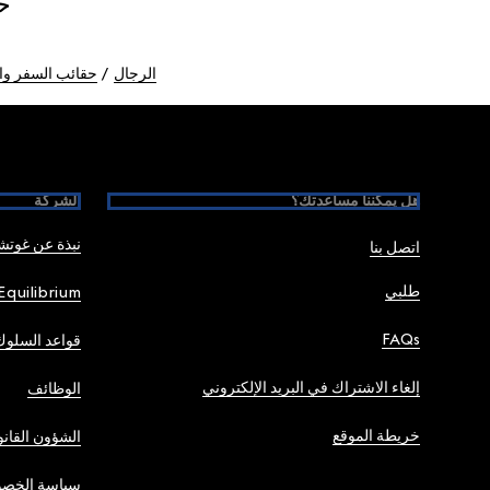
ح
الرجال
حقائب السفر وا
Foote
هل يمكننا مساعدتك؟
الشركة
نبذة عن غوت
اتصل بنا
طلبي
Equilibrium
FAQs
قواعد السلوك
إلغاء الاشتراك في البريد الإلكتروني
الوظائف
خريطة الموقع
الشؤون القانو
سياسة الخصو