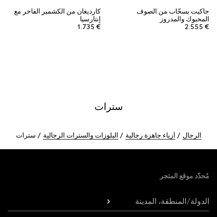
جاكيت بسحّاب من الصوف
كارديغان من الكشمير الفاخر مع
المحبوك والمدروز
إنتارسيا
€ 1.735
€ 2.555
سترات
الرجال
أزياء جاهزة رجالية
البلوزات والسترات الرجالية
سترات
Foote
مُحدّد موقع المتجر
الدولة/المنطقة، المدينة