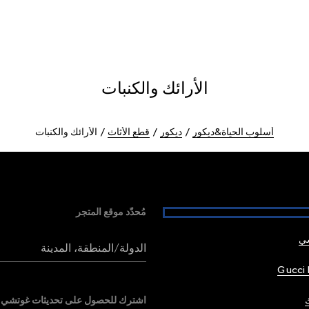
الأرائك والكنبات
أسلوب الحياة&ديكور
ديكور
قطع الأثاث
الأرائك والكنبات
مُحدّد موقع المتجر
شي
الدولة/المنطقة، المدينة
Gucci 
اشترك للحصول على تحديثات غوتشي