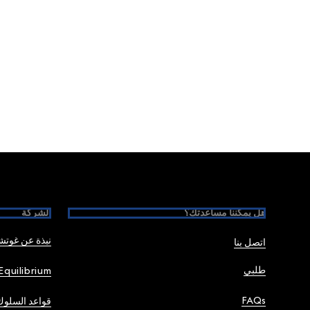
Foote
هل يمكننا مساعدتك؟
الشركة
نبذة عن غوت
اتصل بنا
طلبي
Equilibrium
FAQs
قواعد السلوك