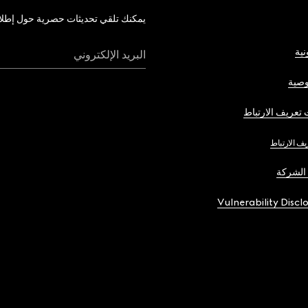
يمكنك تلقي تحديثات حصرية حول إطلاق 
نية
البريد الإلكتروني
صية
تعريف الارتباط
يف الارتباط
الشركة
Vulnerability Discl