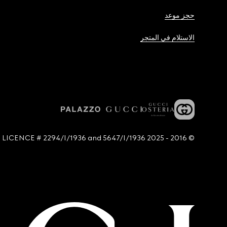
حجز موعد
الاستلام في المتجر
© 2016 - 2025 Guccio Gucci S.p.A. - All rights reserved. SIAE LICENCE # 2294/I/1936 and 5647/I/1936