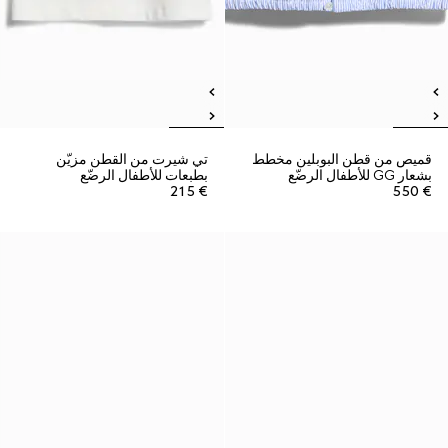
قميص من قطن البوبلين مخطط
تي شيرت من القطن مزيّن
بشعار GG للأطفال الرضّع
بطبعات للأطفال الرضّع
€ 215
€ 550