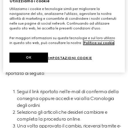
Utilizziamo i cookie
Utilizziamo i cookie e tecnologie simili per migliorare la
navigazione del sito, analizzarne l'utilizzo, agevolare la nostra
CAMBIO
attività di marketing e consentirle di condividere i nostri contenuti
nelle sue pagine di social network. Continuando ad utilizzare
questo sito web, lei accetta le presenti condizioni d'uso.
Per maggiori informazioni su queste tecnologie e sul loro utilizzo
in questo sito web, può consultare la nostra
Politica sui cookie
.
Cambio online in autonomia
OK
IMPOSTAZIONI COOKIE
Puoi cambiare facilmente il tuo articolo con lo stesso
articolo di una taglia diversa seguendo la procedura
riportata di seguito:
Segui il link riportato nell'e-mail di conferma della
consegna oppure accedi e vai alla Cronologia
degli ordini.
Seleziona gli articoli che desideri cambiare e
completa la procedura online.
Una volta approvato il cambio, riceverai tramite e-