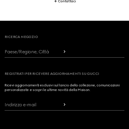
Contattaci
Footer
RICERCA NEGOZIO
Paese/Regione, Città
REGISTRATI PER RICEVERE AGGIORNAMENTI SU GUCCI
Ricevi aggiornamenti esclusivi sul lancio della collezione, comunicazioni
personalizzate e scopri le ultime novità della Maison.
Indirizzo e-mail