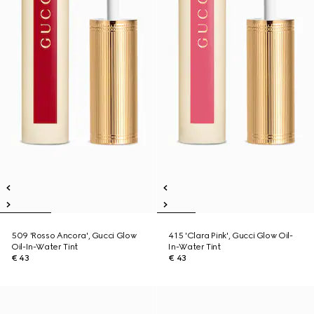
509 'Rosso Ancora', Gucci Glow
415 'Clara Pink', Gucci Glow Oil-
Oil-In-Water Tint
In-Water Tint
€ 43
€ 43