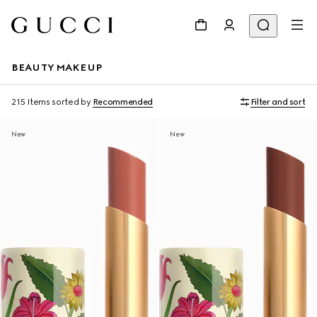
BEAUTY MAKEUP
215 Items
sorted by
Recommended
Filter and sort
New
New