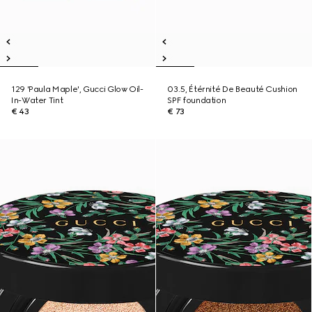
129 'Paula Maple', Gucci Glow Oil-
03.5, Étérnité De Beauté Cushion
In-Water Tint
SPF foundation
€ 43
€ 73