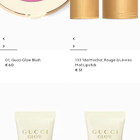
01, Gucci Glow Blush
133 'Ida Mocha', Rouge à Lèvres
€ 60
Mat Lipstick
€ 51