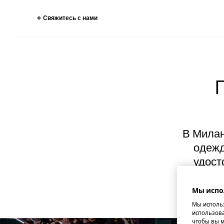
Свяжитесь с нами
В Милан
одежд
удост
Мы испо
Мы использ
использова
чтобы вы м