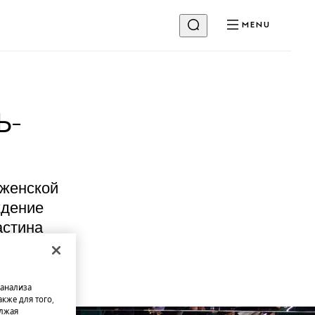
MENU
Ь-
 женской
ждение
астина
 анализа
кже для того,
олжая