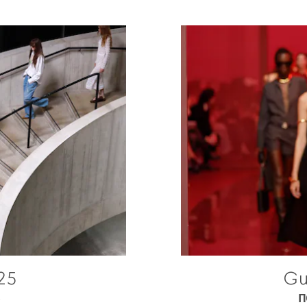
25
Gu
П