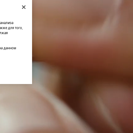
 анализа
кже для того,
олжая
на данном