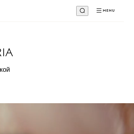
MENU
IA
кой