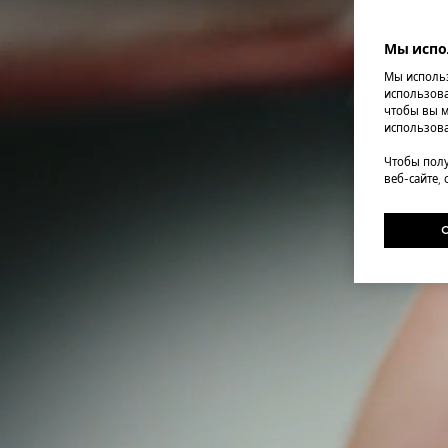
Мы испо
Мы использ
использова
чтобы вы м
использова
Чтобы полу
веб-сайте,