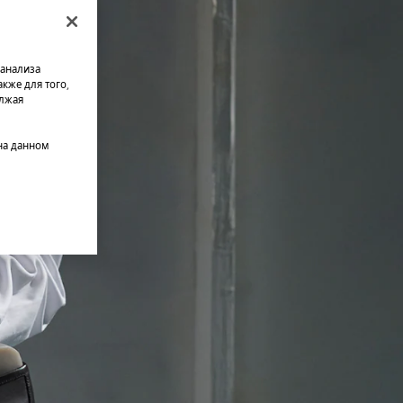
 анализа
кже для того,
олжая
на данном