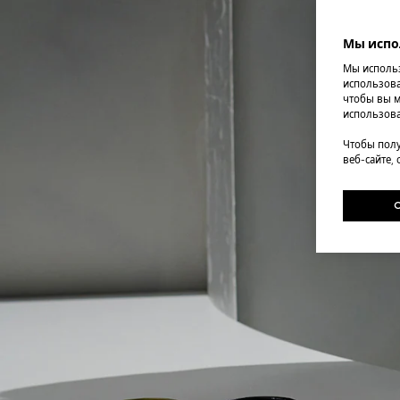
Мы испо
Мы использ
использова
чтобы вы м
использова
Чтобы полу
веб-сайте,