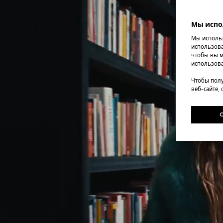
Мы испо
Мы использ
использова
чтобы вы м
использова
Чтобы полу
веб-сайте,