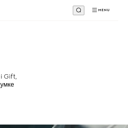
MENU
 Gift,
думке