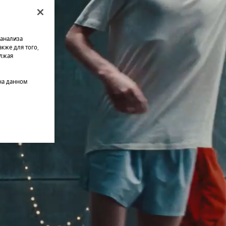
 анализа
кже для того,
олжая
на данном