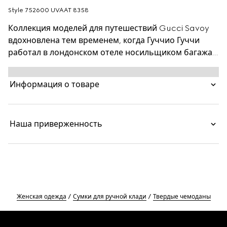
Style ‎752600 UVAAT 8358
Коллекция моделей для путешествий Gucci Savoy
вдохновлена тем временем, когда Гуччио Гуччи
работал в лондонском отеле носильщиком багажа.
Жесткий чемодан сочетает два архивных символа
Дома, отдавая дань уважения неустаревающим
Информация о товаре
моделям и классическому дизайну. Модель
представлена в текстиле GG Supreme бежевого
цвета и цвета черного дерева, а красно-зеленая
Наша приверженность
лента Web служит отсылкой к связи Gucci с миром
верховой езды.
Женская одежда
Сумки для ручной клади
Твердые чемоданы
Footer