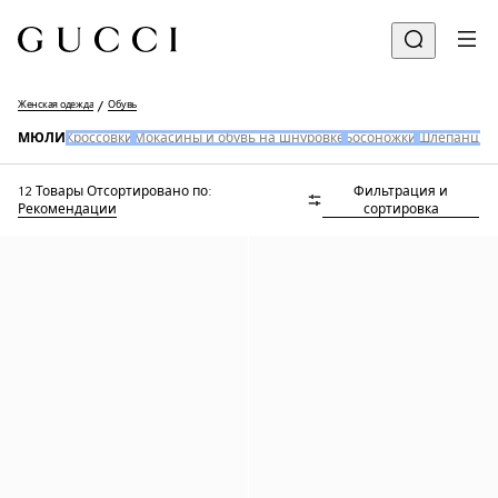
Женская одежда
Обувь
МЮЛИ
Кроссовки
Мокасины и обувь на шнуровке
Босоножки
Шлепанцы
Т
12 Товары
Отсортировано по:
Фильтрация и
Рекомендации
сортировка