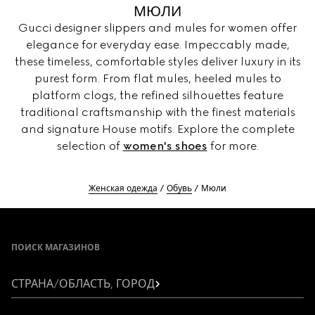
МЮЛИ
Gucci designer slippers and mules for women offer
elegance for everyday ease. Impeccably made,
these timeless, comfortable styles deliver luxury in its
purest form. From flat mules, heeled mules to
platform clogs, the refined silhouettes feature
traditional craftsmanship with the finest materials
and signature House motifs. Explore the complete
selection of
women's shoes
for more.
Женская одежда
Обувь
Мюли
Footer
ПОИСК МАГАЗИНОВ
СТРАНА/ОБЛАСТЬ, ГОРОД