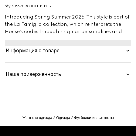
Style ‎867090 XJHT8 1152
Introducing Spring Summer 2026. This style is part of
the La Famiglia collection, which reinterprets the
House’s codes through singular personalities and
distinctive aesthetic attitudes. Crafted from cotton
jersey and cashmere, this zip jacket is defined by a
Информация о товаре
Gucci Web with Interlocking G print.
Наша приверженность
Женская одежда
Одежда
Футболки и свитшоты
Footer