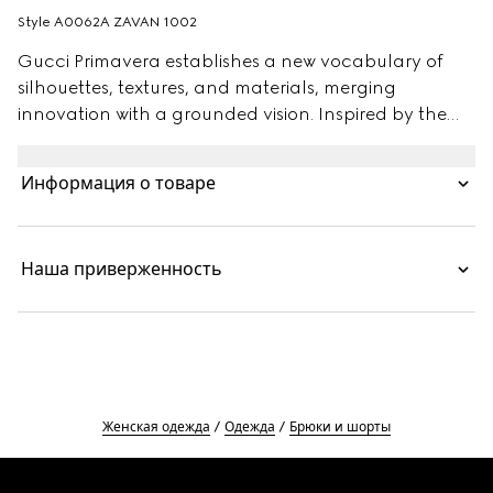
Style ‎A0062A ZAVAN 1002
Gucci Primavera establishes a new vocabulary of
silhouettes, textures, and materials, merging
innovation with a grounded vision. Inspired by the
men’s wardrobe and reinterpreted in tactile
materials, classic suiting is softened, blurring the line
Информация о товаре
between masculine and feminine. Crafted from
checked fine wool, these pants are finished with an
internal Gucci tape belt.
Наша приверженность
Женская одежда
Одежда
Брюки и шорты
Footer