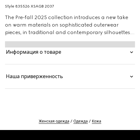
Style ‎835526 XSAGB 2037
The Pre-fall 2025 collection introduces a new take
on warm materials on sophisticated outerwear
pieces, in traditional and contemporary silhouettes.
This suede and shearling jacket presents an allover
GG print. The functional and contemporary design
Информация о товаре
is complete with a tonal leather trim.
Наша приверженность
Женская одежда
Одежда
Кожа
Footer