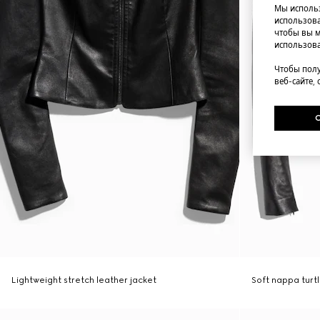
Мы использ
использова
чтобы вы м
использова
Чтобы полу
веб-сайте,
Lightweight stretch leather jacket
Soft nappa turt