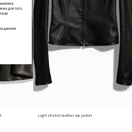
 анализа
кже для того,
олжая
на данном
t
Light stretch leather zip jacket