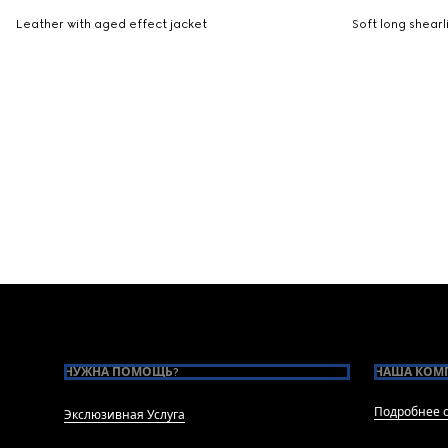
Leather with aged effect jacket
Soft long shearl
Footer
НУЖНА ПОМОЩЬ?
НАША КОМ
Подробнее о
Экслюзивная Услуга