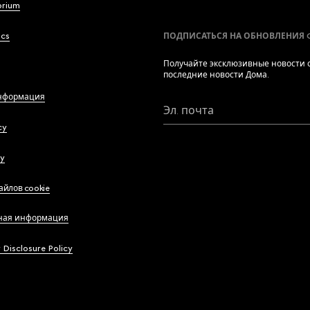
brium
ics
ПОДПИСАТЬСЯ НА ОБНОВЛЕНИЯ 
Получайте эксклюзивные новости о
последние новости Дома.
нформация
Эл. почта
cy
cy
айлов cookie
ная информация
y Disclosure Policy