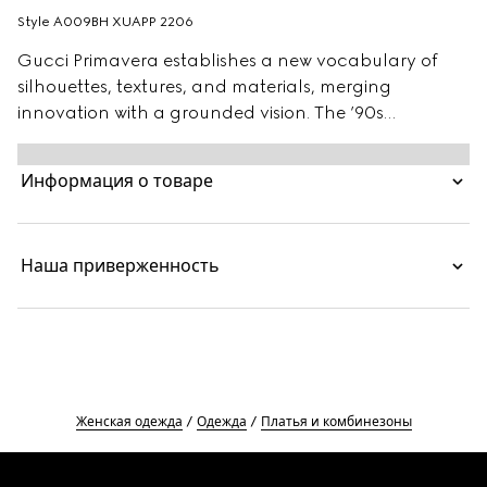
Style ‎A009BH XUAPP 2206
Gucci Primavera establishes a new vocabulary of
silhouettes, textures, and materials, merging
innovation with a grounded vision. The ’90s
inspirations balance elegance and discreet
sensuality in figure-defining pieces that transition
Информация о товаре
from day to aperitivo. Crafted from viscose crêpe
jersey, this fitted mini dress is defined by a Horsebit
detail on the straps.
Наша приверженность
Женская одежда
Одежда
Платья и комбинезоны
Footer