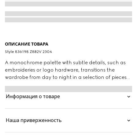
ОПИСАНИЕ ТОВАРА
Style ‎836198 Z8B2V 2304
A monochrome palette with subtle details, such as
embroideries or logo hardware, transitions the
wardrobe from day to night in a selection of pieces
from the Pre-Fall 2025 collection. This GG cotton
gabardine dress features a detachable Double G
Информация о товаре
leather belt, combining two signature House motifs
atop a classic silhouette.
Наша приверженность