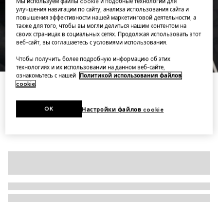
Мы используем файлы cookie и подобные технологии для
улучшения навигации по сайту, анализа использования сайта и
повышения эффективности нашей маркетинговой деятельности, а
также для того, чтобы вы могли делиться нашим контентом на
своих страницах в социальных сетях. Продолжая использовать этот
веб-сайт, вы соглашаетесь с условиями использования.
1
/
7
Чтобы получить более подробную информацию об этих
технологиях и их использовании на данном веб-сайте,
ознакомьтесь с нашей
Политикой использования файлов
cookie
.
GG jacquard pant
Варианты
black
OK
Настройки файлов cookie