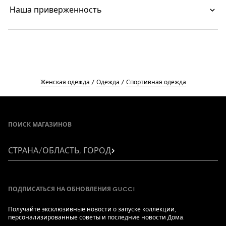
Наша приверженность
Женская одежда
Одежда
Спортивная одежда
Footer
ПОИСК МАГАЗИНОВ
СТРАНА/ОБЛАСТЬ, ГОРОД
ПОДПИСАТЬСЯ НА ОБНОВЛЕНИЯ GUCCI
Получайте эксклюзивные новости о запуске коллекции,
персонализированные советы и последние новости Дома.