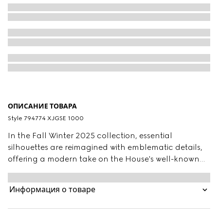
ОПИСАНИЕ ТОВАРА
Style ‎794774 XJGSE 1000
In the Fall Winter 2025 collection, essential
silhouettes are reimagined with emblematic details,
offering a modern take on the House's well-known
codes and symbols. This contemporary pair of pants
is presented in black with a GG motif and matte-
Информация о товаре
finish fabric.