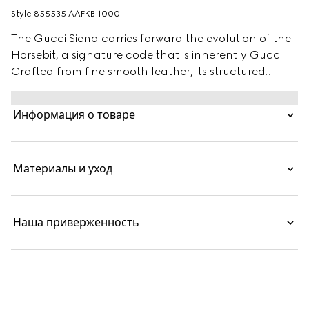
Style ‎855535 AAFKB 1000
The Gucci Siena carries forward the evolution of the
Horsebit, a signature code that is inherently Gucci.
Crafted from fine smooth leather, its structured
silhouette is defined by the half Horsebit clasp, a
distinctive detail first introduced in the 1970s
Информация о товаре
Материалы и уход
Наша приверженность