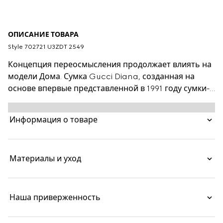
ОПИСАНИЕ ТОВАРА
Style ‎702721 U3ZDT 2549
Концепция переосмысления продолжает влиять на
модели Дома. Сумка Gucci Diana, созданная на
основе впервые представленной в 1991 году сумки-
тоут с ручками из бамбука, показывает постоянную
эволюцию стиля Дома. В модели используются
Информация о товаре
традиционные детали, которые получили новое
прочтение. Оригинальные фиксаторы, которые
использовались для поддержания формы
Материалы и уход
бамбуковых ручек, в этой модели представлены в
виде игривых кожаных ремешков. Сумка-тоут
выполнена из натурального цвета кожи.
Наша приверженность