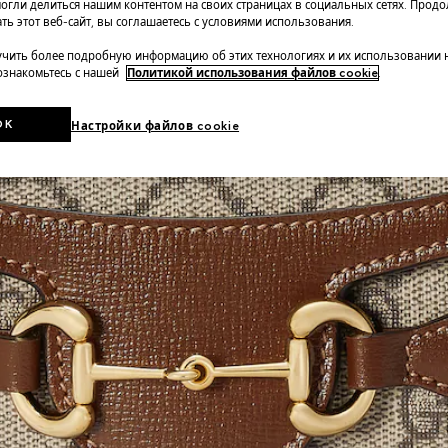
огли делиться нашим контентом на своих страницах в социальных сетях. Прод
ть этот веб-сайт, вы соглашаетесь с условиями использования.
чить более подробную информацию об этих технологиях и их использовании 
 ознакомьтесь с нашей
Политикой использования файлов cookie
.
OK
Настройки файлов cookie