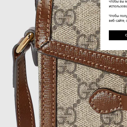
чтобы вы м
использова
Чтобы полу
веб-сайте,