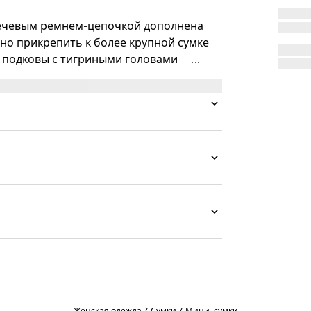
лечевым ремнем-цепочкой дополнена
о прикрепить к более крупной сумке.
 подковы с тигриными головами —
внегреческом боге Дионисе, который
ланном ему Зевсом. Застежка украшена
турной кожи.