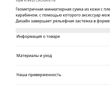
Style ‎476432 CAOGN 8176
Геометричная миниатюрная сумка из кожи с п
карабином, с помощью которого аксессуар можн
Дизайн завершает рельефная застежка в форме
оригинальный декор, отсылающий к мифу о дре
по преданию переплыл реку Тигр на тигре, пос
Информация о товаре
кристаллами Swarovski. Модель из прочной фак
Материалы и уход
Наша приверженность