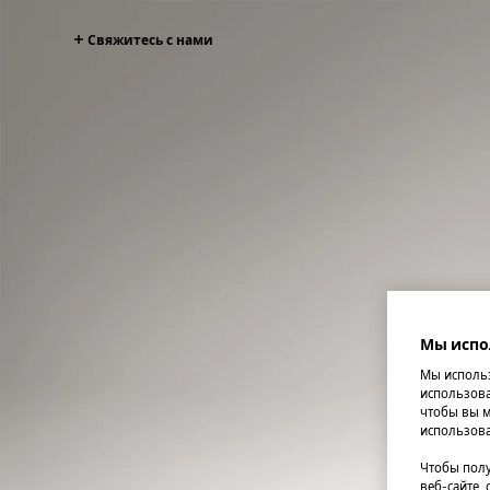
Свяжитесь с нами
Мы испо
Мы использ
использова
чтобы вы м
использова
Чтобы полу
веб-сайте,