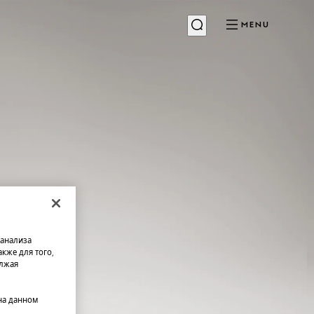
MENU
 анализа
кже для того,
олжая
на данном