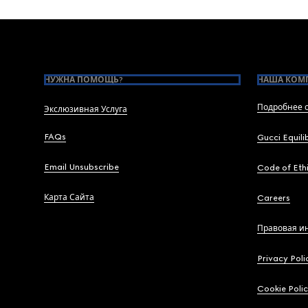
Footer
НУЖНА ПОМОЩЬ?
НАША КОМ
Подробнее о
Экслюзивная Услуга
FAQs
Gucci Equili
Email Unsubscribe
Code of Eth
Карта Сайта
Careers
Правовая и
Privacy Poli
Cookie Poli