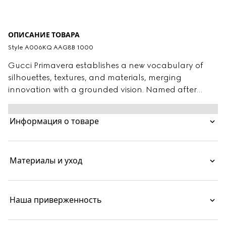
ОПИСАНИЕ ТОВАРА
Style ‎A006KQ AAG8B 1000
Gucci Primavera establishes a new vocabulary of
silhouettes, textures, and materials, merging
innovation with a grounded vision. Named after
Italian ristretto coffee, small in size yet rich in
intensity, the Horsebit Ristretto is a sleek and
Информация о товаре
compact expression of Gucci’s equestrian code.
Designed to move effortlessly from day to night
thanks to an additional chain strap, it holds
Материалы и уход
essentials with ease and can be worn over the
shoulder, crossbody, or as a clutch.
Наша приверженность