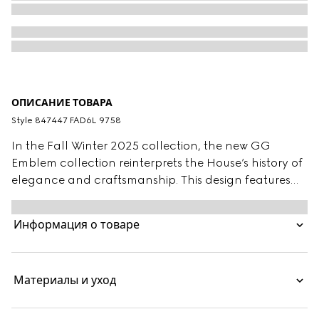
ОПИСАНИЕ ТОВАРА
Style ‎847447 FAD6L 9758
In the Fall Winter 2025 collection, the new GG
Emblem collection reinterprets the House’s history of
elegance and craftsmanship. This design features
both a chain shoulder strap and additional
adjustable leather strap.
Информация о товаре
Материалы и уход