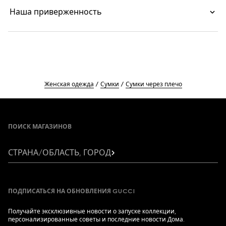
Наша приверженность
Женская одежда
Сумки
Сумки через плечо
Footer
ПОИСК МАГАЗИНОВ
СТРАНА/ОБЛАСТЬ, ГОРОД
ПОДПИСАТЬСЯ НА ОБНОВЛЕНИЯ GUCCI
Получайте эксклюзивные новости о запуске коллекции,
персонализированные советы и последние новости Дома.