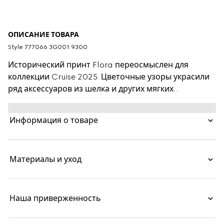
ОПИСАНИЕ ТОВАРА
Style ‎777066 3G001 9300
Исторический принт Flora переосмыслен для
коллекции Cruise 2025. Цветочные узоры украсили
ряд аксессуаров из шелка и других мягких
аксессуаров в пастельных оттенках, привнося в
дизайн романтичное настроение. Этот платок каре
Информация о товаре
выполнен из шелка и дополнен сплошным принтом
в виде логотипа Gucci, цветов и животных в саду.
Материалы и уход
Наша приверженность