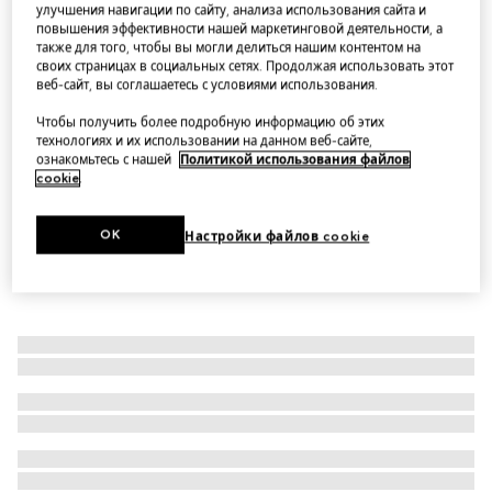
улучшения навигации по сайту, анализа использования сайта и
Платок каре из шелка с принтом
повышения эффективности нашей маркетинговой деятельности, а
также для того, чтобы вы могли делиться нашим контентом на
Варианты
цвет слоновой кости и разноцветный
своих страницах в социальных сетях. Продолжая использовать этот
веб-сайт, вы соглашаетесь с условиями использования.
Чтобы получить более подробную информацию об этих
технологиях и их использовании на данном веб-сайте,
ознакомьтесь с нашей
Политикой использования файлов
cookie
.
OK
Настройки файлов cookie