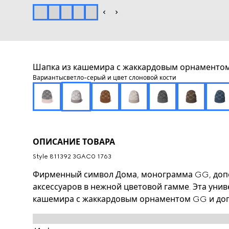
Шапка из кашемира с жаккардовым орнаменто
Варианты
светло-серый и цвет слоновой кости
ОПИСАНИЕ ТОВАРА
Style ‎811392 3GAC0 1763
Фирменный символ Дома, монограмма GG, допо
аксессуаров в нежной цветовой гамме. Эта уни
кашемира с жаккардовым орнаментом GG и доп
рубчик.