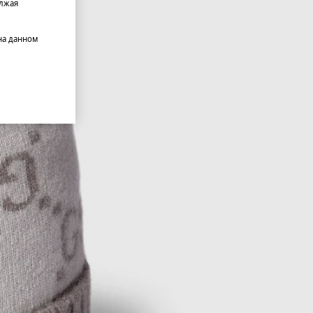
олжая
на данном