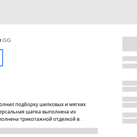
м GG
лнил подборку шелковых и мягких
версальная шапка выполнена из
олнена трикотажной отделкой в