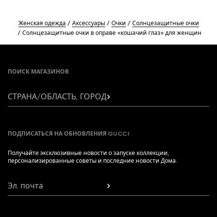
Женская одежда
Аксессуары
Очки
Солнцезащитные очки
Солнцезащитные очки в оправе «кошачий глаз» для женщин
Footer
ПОИСК МАГАЗИНОВ
СТРАНА/ОБЛАСТЬ, ГОРОД
ПОДПИСАТЬСЯ НА ОБНОВЛЕНИЯ GUCCI
Получайте эксклюзивные новости о запуске коллекции,
персонализированные советы и последние новости Дома.
Эл. почта